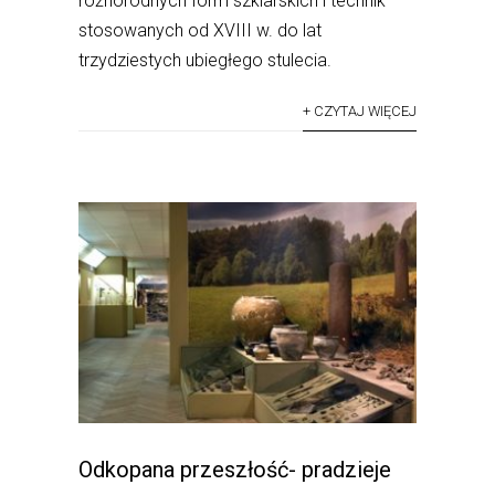
różnorodnych form szklarskich i technik
stosowanych od XVIII w. do lat
trzydziestych ubiegłego stulecia.
+ CZYTAJ WIĘCEJ
Odkopana przeszłość- pradzieje