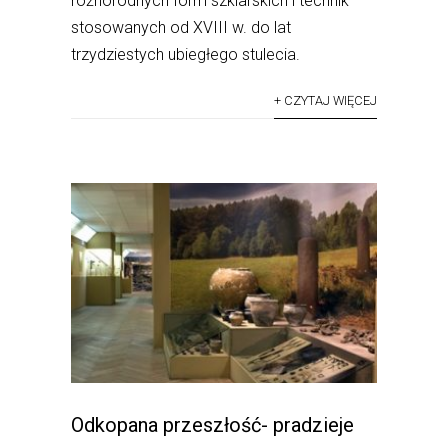
różnorodnych form szklarskich i technik
stosowanych od XVIII w. do lat
trzydziestych ubiegłego stulecia.
+ CZYTAJ WIĘCEJ
Odkopana przeszłość- pradzieje