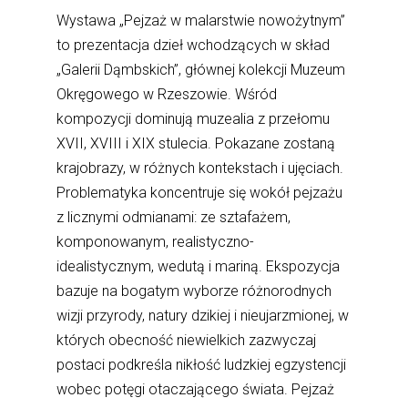
Wystawa „Pejzaż w malarstwie nowożytnym”
to prezentacja dzieł wchodzących w skład
„Galerii Dąmbskich”, głównej kolekcji Muzeum
Okręgowego w Rzeszowie. Wśród
kompozycji dominują muzealia z przełomu
XVII, XVIII i XIX stulecia. Pokazane zostaną
krajobrazy, w różnych kontekstach i ujęciach.
Problematyka koncentruje się wokół pejzażu
z licznymi odmianami: ze sztafażem,
komponowanym, realistyczno-
idealistycznym, wedutą i mariną. Ekspozycja
bazuje na bogatym wyborze różnorodnych
wizji przyrody, natury dzikiej i nieujarzmionej, w
których obecność niewielkich zazwyczaj
postaci podkreśla nikłość ludzkiej egzystencji
wobec potęgi otaczającego świata. Pejzaż