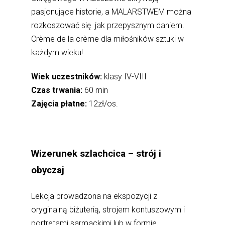
pasjonujące historie, a MALARSTWEM można
rozkoszować się jak przepysznym daniem.
Crème de la crème dla miłośników sztuki w
każdym wieku!
Wiek uczestników:
klasy IV-VIII
Czas trwania:
60 min
Zajęcia płatne:
12zł/os.
Wizerunek szlachcica – strój i
obyczaj
Lekcja prowadzona na ekspozycji z
oryginalną biżuterią, strojem kontuszowym i
portretami sarmackimi lub w formie