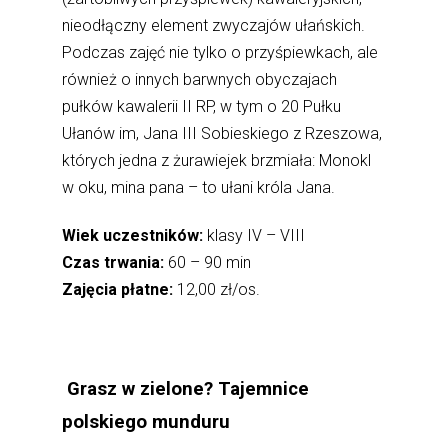
nieodłączny element zwyczajów ułańskich.
Podczas zajęć nie tylko o przyśpiewkach, ale
również o innych barwnych obyczajach
pułków kawalerii II RP, w tym o 20 Pułku
Ułanów im, Jana III Sobieskiego z Rzeszowa,
których jedna z żurawiejek brzmiała: Monokl
w oku, mina pana – to ułani króla Jana.
Wiek uczestników:
klasy IV – VIII
Czas trwania:
60 – 90 min
Zajęcia płatne:
12,00 zł/os.
Grasz w zielone? Tajemnice
polskiego munduru