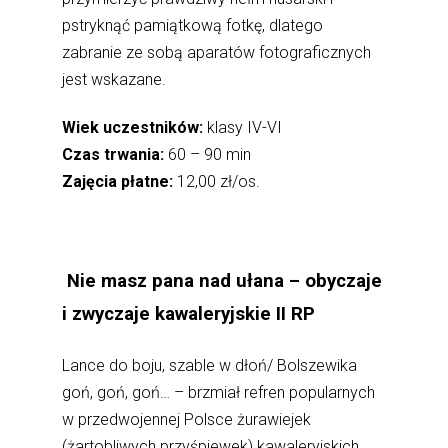
pstryknąć pamiątkową fotkę, dlatego
zabranie ze sobą aparatów fotograficznych
jest wskazane.
Wiek uczestników:
klasy IV-VI
Czas trwania:
60 – 90 min
Zajęcia płatne:
12,00 zł/os.
Nie masz pana nad ułana – obyczaje
i zwyczaje kawaleryjskie II RP
Lance do boju, szable w dłoń/ Bolszewika
goń, goń, goń… – brzmiał refren popularnych
w przedwojennej Polsce żurawiejek
(żartobliwych przyśpiewek) kawaleryjskich,