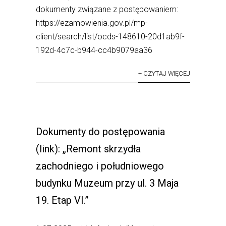
dokumenty związane z postępowaniem:
https://ezamowienia.gov.pl/mp-
client/search/list/ocds-148610-20d1ab9f-
192d-4c7c-b944-cc4b9079aa36
+ CZYTAJ WIĘCEJ
Dokumenty do postępowania
(link): „Remont skrzydła
zachodniego i południowego
budynku Muzeum przy ul. 3 Maja
19. Etap VI.”