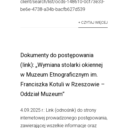
client/search/list/ocds-148610-0cf73e33-
be6e-4738-a34b-bacfb627d539
+ CZYTAJ WIĘCEJ
Dokumenty do postępowania
(link): „Wymiana stolarki okiennej
w Muzeum Etnograficznym im.
Franciszka Kotuli w Rzeszowie –
Oddział Muzeum”
4.09.2025 r.: Link (odnośnik) do strony
internetowej prowadzonego postępowania,
zawierającej wszelkie informacje oraz