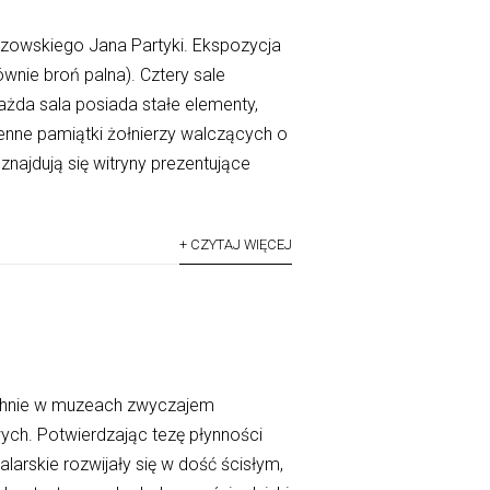
zowskiego Jana Partyki. Ekspozycja
nie broń palna). Cztery sale
żda sala posiada stałe elementy,
ienne pamiątki żołnierzy walczących o
najdują się witryny prezentujące
+ CZYTAJ WIĘCEJ
echnie w muzeach zwyczajem
ch. Potwierdzając tezę płynności
larskie rozwijały się w dość ścisłym,