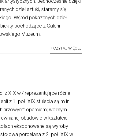
 artystycznych. Jednocześnie dzięki
anych dzieł sztuki, staramy się
kiego. Wśród pokazanych dzieł
obiekty pochodzące z Galerii
szowskiego Muzeum.
+ CZYTAJ WIĘCEJ
i z XIX w./ reprezentujące różne
i z 1. poł. XIX stulecia są m.in.
wachlarzowym” oparciem; ważnym
rewnianej obudowie w kształcie
 stołach eksponowane są wyroby
 stołowa porcelana z 2. poł. XIX w.