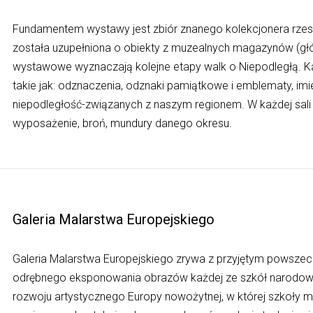
Fundamentem wystawy jest zbiór znanego kolekcjonera rzes
została uzupełniona o obiekty z muzealnych magazynów (głów
wystawowe wyznaczają kolejne etapy walk o Niepodległą. Ka
takie jak: odznaczenia, odznaki pamiątkowe i emblematy, im
niepodległość-związanych z naszym regionem. W każdej sali z
wyposażenie, broń, mundury danego okresu.
Galeria Malarstwa Europejskiego
Galeria Malarstwa Europejskiego zrywa z przyjętym powsz
odrębnego eksponowania obrazów każdej ze szkół narodowy
rozwoju artystycznego Europy nowożytnej, w której szkoły ma