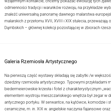
wzajemnym kontakcie, chcemy pokazać ewolucję tych zjawisk
odmienności tradycji i warunków rozwoju, na przykładzie wybr
znaleźć uniwersalną panoramę dawnego malarstwa europejs
malarskich z przełomu XVII, XVIII i XIX stulecia, przeważają 
Dąmbskich – głównej kolekcji pozostającej w zbiorach rze
Galeria Rzemiosła Artystycznego
Na pierwszą część wystawy składają się zabytki /w większośc
dziedziny rzemiosła artystycznego. Typowymi przykładami mebl
biedermeierowskie krzesła i fotel z charakterystycznym „
elementem wystroju mieszczańskiego wnętrza był zegar w d
antycznego portyku. W serwantce, na kątówce, komodzie i
ceramiczne, m. in. XIX w. angielskie naczynia fajansowe oraz