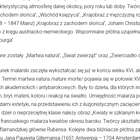
rakterystyczną atmosferę danej okolicy, pory roku lub doby. Twó
chodem słońca”, „Wschód księżyca”, „Krajobraz z mężczyzną ro
8 – 1847 Mainz) „Krajobraz z zachodem słońca”, Johann Christ
 z kręgu austriacko-niemieckiego. Wspomniane płótna uzupełni
burga”.
e zostały: „Martwa natura”, „Świat zwierząt” oraz „Zwierciadło 
nek malarski zaczęła wykształcać się już w końcu wieku XVI, al
 Termin martwa natura /nature morte/ pojawia się w połowie XV
akademickich i antybarokowych. Były to dzieła, dla których ins
rył, materii, koloru i reakcji na światło. Umiejętność malarza
mi estetyki, na przedstawieniu ich z iluzjonistycznym zacięcie
zieł o nieprzeciętnej klasie należy obraz „Kwiaty w szklanym ki
, francuskiego malarza kwiatów okresu baroku. Twórcy ukszta
amandzkiej głównie Rubensa. Kolejne dwa bliźniacze płótna za
tu Jana Pauwela Gillemansa (1651 Antwerpia – 1704 Amsterdam)