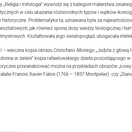
„Religia i mitologia” wywodzi się z kategorii malarstwa zwanego „
cznych w celu ukazania różnorodnych typów i wątków ikonograf
y historyczne. Problematyka ta, uznawana była za najwartościowsz
sztatowych, jak również sporej dozy wiedzy teologicznej i hu
mysłowych. Kształtowała jego światopogląd, ubogacała intelek
III – wieczna kopia obrazu Cristofano Alloriego „Judyta z głową
„Madonna w zieleni” kopia rafaelowskiego dzieła pozostającego 
egoryczne przeanalizować można na przykładach obrazów „Łowy 
latei Franҫois Xavier Fabre (1766 – 1837 Montpelier) czy „Diana 