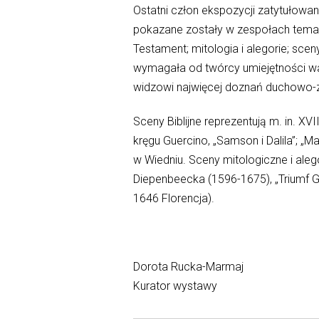
Ostatni człon ekspozycji zatytułowany 
pokazane zostały w zespołach tematy
Testament; mitologia i alegorie; scen
wymagała od twórcy umiejętności war
widzowi najwięcej doznań duchowo-z
Sceny Biblijne reprezentują m. in. XV
kręgu Guercino, „Samson i Dalila”; 
w Wiedniu. Sceny mitologiczne i al
Diepenbeecka (1596-1675), „Triumf Ga
1646 Florencja).
Dorota Rucka-Marmaj
Kurator wystawy