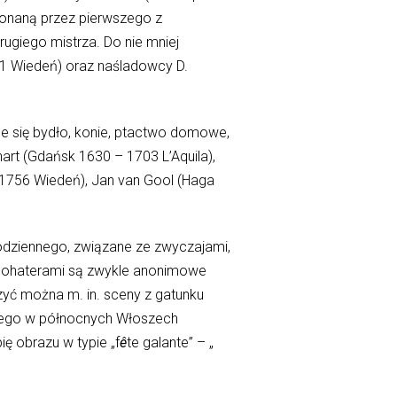
konaną przez pierwszego z
ugiego mistrza. Do nie mniej
11 Wiedeń) oraz naśladowcy D.
ące się bydło, konie, ptactwo domowe,
hart (Gdańsk 1630 – 1703 L’Aquila),
5-1756 Wiedeń), Jan van Gool (Haga
codziennego, związane ze zwyczajami,
 bohaterami są zwykle anonimowe
zyć można m. in. sceny z gatunku
jącego w północnych Włoszech
ę obrazu w typie „f
ê
te galante” – „