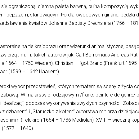
ą się ograniczoną, ciemną paletą barwną, bujną kompozycją wy
m pejzażem, stanowiącym tło dla owocowych girland, pędzla dr
rzedstawienia kwiatów Johanna Baptisty Drechslera (1756 – 18
pastoralne na tle krajobrazu oraz wizerunki animalistyczne; pas
zwierząt, m. in. takich autorów jak: Carl Borromäus Andreas Rut
ela 1664 – 1750 Wiedeń), Christian Hilfgot Brand (Frankfurt 169
Laer (1599 – 1642 Haarlem).
zeroki wybór przedstawień, których tematem są sceny z życia 
 zabawą. W malarstwie rodzajowym /franc. peinture de genre/
i idealizacji, podczas wykonywania zwykłych czynności. Zobac
ec z dzbanem” i „Staruszka z kotem” autorstwa malarza działa
chinim (Feldkirch 1664 – 1736 Mediolan); XVIII – wieczną kopi
 (1577 – 1640).