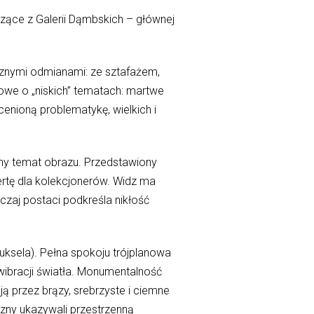
dzące z Galerii Dąmbskich – głównej
icznymi odmianami: ze sztafażem,
owe o „niskich” tematach: martwe
 cenioną problematykę, wielkich i
yny temat obrazu. Przedstawiony
ertę dla kolekcjonerów. Widz ma
yczaj postaci podkreśla nikłość
uksela). Pełna spokoju trójplanowa
wibracji światła. Monumentalność
ją przez brązy, srebrzyste i ciemne
czny ukazywali przestrzenną