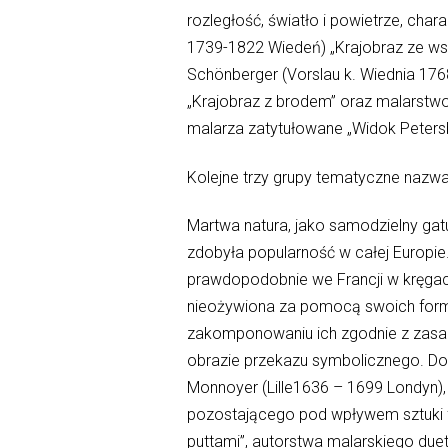
rozległość, światło i powietrze, cha
1739-1822 Wiedeń) „Krajobraz ze ws
Schönberger (Vorslau k. Wiednia 176
„Krajobraz z brodem” oraz malarstwo
malarza zatytułowane „Widok Peters
Kolejne trzy grupy tematyczne nazwan
Martwa natura, jako samodzielny gatu
zdobyła popularność w całej Europie.
prawdopodobnie we Francji w kręgach 
nieożywiona za pomocą swoich form, b
zakomponowaniu ich zgodnie z zasada
obrazie przekazu symbolicznego. Do d
Monnoyer (Lille1636 – 1699 Londyn)
pozostającego pod wpływem sztuki fl
puttami”, autorstwa malarskiego due