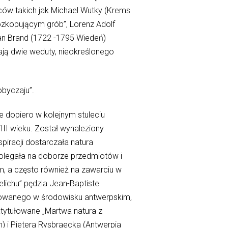
rców takich jak Michael Wutky (Krems
zkopującym grób”, Lorenz Adolf
ian Brand (1722 -1795 Wiedeń)
ają dwie weduty, nieokreślonego
obyczaju”.
e dopiero w kolejnym stuleciu
III wieku. Został wynaleziony
piracji dostarczała natura
 polegała na doborze przedmiotów i
m, a często również na zawarciu w
elichu” pędzla Jean-Baptiste
łtowanego w środowisku antwerpskim,
tytułowane „Martwa natura z
 i Pietera Rysbraecka (Antwerpia