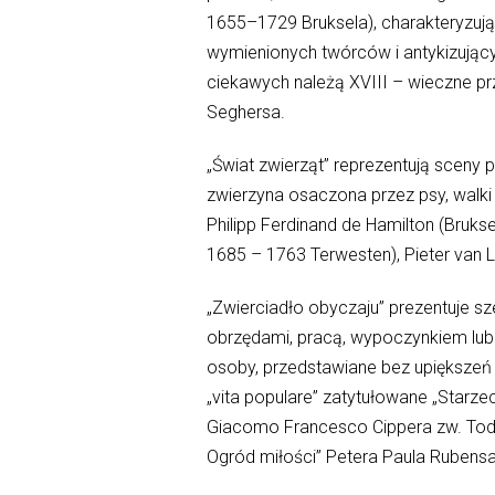
1655–1729 Bruksela), charakteryzuj
wymienionych twórców i antykizujący
ciekawych należą XVIII – wieczne p
Seghersa.
„Świat zwierząt” reprezentują sceny 
zwierzyna osaczona przez psy, walki 
Philipp Ferdinand de Hamilton (Bruks
1685 – 1763 Terwesten), Pieter van 
„Zwierciadło obyczaju” prezentuje s
obrzędami, pracą, wypoczynkiem lub
osoby, przedstawiane bez upiększeń 
„vita populare” zatytułowane „Starz
Giacomo Francesco Cippera zw. Todes
Ogród miłości” Petera Paula Rubensa