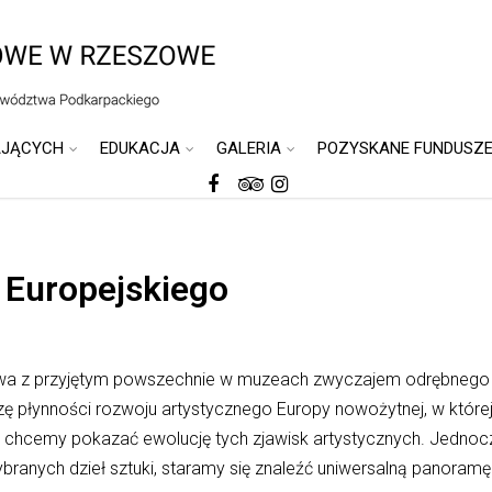
AJĄCYCH
EDUKACJA
GALERIA
POZYSKANE FUNDUSZ
 Europejskiego
rywa z przyjętym powszechnie w muzeach zwyczajem odrębneg
ę płynności rozwoju artystycznego Europy nowożytnej, w której 
chcemy pokazać ewolucję tych zjawisk artystycznych. Jednocześ
branych dzieł sztuki, staramy się znaleźć uniwersalną panora