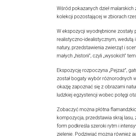
Wśród pokazanych dzieł malarskich z
kolekcji pozostającej w zbiorach r
W ekspozycji wyodrębnione zostały p
realistyczno-idealistycznym, wedutą
natury, przedstawienia zwierząt i sce
małych „historii”, czyli „wysokich” tem
Ekspozycję rozpoczyna „Pejzaż”, gatu
został bogaty wybór różnorodnych wi
okazję zapoznać się z obrazami natur
ludzkiej egzystencji wobec potęgi o
Zobaczyć można płótna flamandzkich 
kompozycja, przedstawia skraj lasu, 
form podkreśla szeroki rytm i intensy
zielenie. Podziwiać można również au