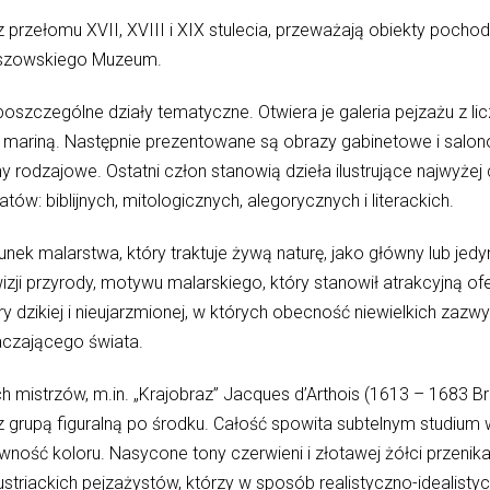
 przełomu XVII, XVIII i XIX stulecia, przeważają obiekty pocho
zeszowskiego Muzeum.
oszczególne działy tematyczne. Otwiera je galeria pejzażu z l
 i mariną. Następnie prezentowane są obrazy gabinetowe i salon
ny rodzajowe. Ostatni człon stanowią dzieła ilustrujące najwyżej
atów: biblijnych, mitologicznych, alegorycznych i literackich.
nek malarstwa, który traktuje żywą naturę, jako główny lub jed
zji przyrody, motywu malarskiego, który stanowił atrakcyjną of
y dzikiej i nieujarzmionej, w których obecność niewielkich zazw
taczającego świata.
mistrzów, m.in. „Krajobraz” Jacques d’Arthois (1613 – 1683 Br
z grupą figuralną po środku. Całość spowita subtelnym studium 
wność koloru. Nasycone tony czerwieni i złotawej żółci przenika
striackich pejzażystów, którzy w sposób realistyczno-idealisty