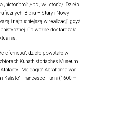
historiami” /łac., wł. storie/. Dzieła
icznych: Biblia – Stary i Nowy
ą i najtrudniejszą w realizacji, gdyż
manistycznej. Co ważne dostarczała
tualnie.
 Holofernesa”; dzieło powstałe w
w zbiorach Kunsthistorisches Museum
Atalanty i Meleagra” Abrahama van
i Kalisto” Francesco Furini (1600 –