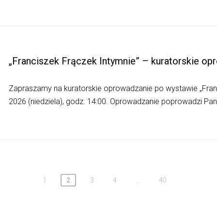
„Franciszek Frączek Intymnie” – kuratorskie op
Zapraszamy na kuratorskie oprowadzanie po wystawie „Franc
2026 (niedziela), godz. 14:00. Oprowadzanie poprowadzi Pa
1
2
3
4
…
40