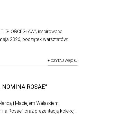
E. SŁOŃCESŁAW”, inspirowane
maja 2026, początek warsztatów:
+ CZYTAJ WIĘCEJ
Z NOMINA ROSAE”
olendą i Maciejem Walaskiem
na Rosae” oraz prezentacją kolekcji