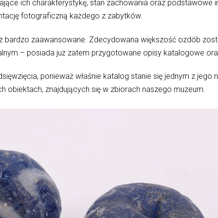
ające ich charakterystykę, stan zachowania oraz podstawowe 
ntację fotograficzną każdego z zabytków.
 już bardzo zaawansowane. Zdecydowana większość ozdób zos
alnym – posiada już zatem przygotowane opisy katalogowe oraz
sięwzięcia, ponieważ właśnie katalog stanie się jednym z jego na
h obiektach, znajdujących się w zbiorach naszego muzeum.