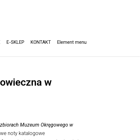
E
E-SKLEP
KONTAKT
Element menu
iowieczna w
 w zbiorach Muzeum Okręgowego w
owe noty katalogowe