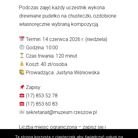
Podczas zajęć każdy uczestnik wykona
drewniane pudełko na chusteczki, ozdobione
własnoręcznie wybraną kompozycją.
Termin: 14 czerwca 2026 r. (niedziela)
Godzina: 10:00
Czas trwania: 120 minut
Koszt: 40 zł/osoba
Prowadząca: Justyna Wiśniowska
Zapisy:
(17) 853 52 78
(17) 853 60 83
sekretariat@muzeum.rzeszow.pl
Liczba miejsc ograniczona – zapisz się i
odkryj, jak łatwo możesz zamienić zwykły
Ta strona korzysta z ciasteczek aby świadczyć usługi na