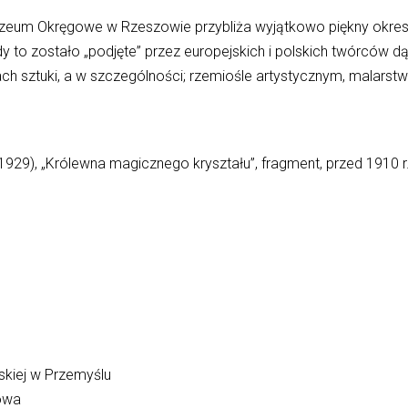
um Okręgowe w Rzeszowie przybliża wyjątkowo piękny okres w
dy to zostało „podjęte” przez europejskich i polskich twórców d
h sztuki, a w szczególności; rzemiośle artystycznym, malarstwie
929), „Królewna magicznego kryształu”, fragment, przed 1910 r.
iej w Przemyślu
owa