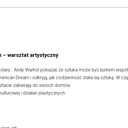
 – warsztat artystyczny
 dolary… Andy Warhol pokazał, że sztuka może być lustrem współ
erican Dream i odkryją, jak codzienność stała się sztuką. W cz
sztacie zabierają do swoich domów.
i kulturowej i działań plastycznych.