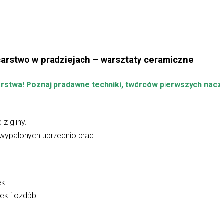
ncarstwo w pradziejach
– warsztaty ceramiczne
arstwa! Poznaj pradawne techniki, twórców pierwszych nac
z gliny.
wypalonych uprzednio prac.
ek.
rek i ozdób.