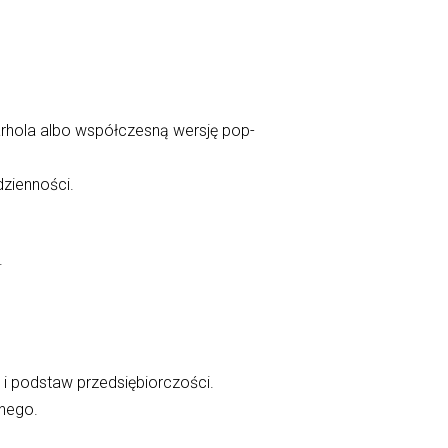
arhola albo współczesną wersję pop-
dzienności.
.
. i podstaw przedsiębiorczości.
nnego.