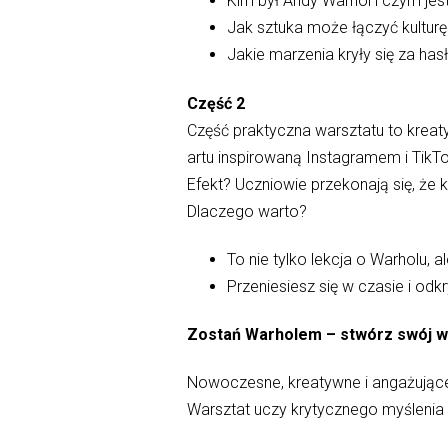
Kim był Andy Warhol i czym jest
Jak sztuka może łączyć kultu
Jakie marzenia kryły się za h
Część 2
Część praktyczna warsztatu to kreat
artu inspirowaną Instagramem i TikT
Efekt? Uczniowie przekonają się, że 
Dlaczego warto?
To nie tylko lekcja o Warholu, 
Przeniesiesz się w czasie i od
Zostań Warholem – stwórz swój wł
Nowoczesne, kreatywne i angażujące – 
Warsztat uczy krytycznego myślenia