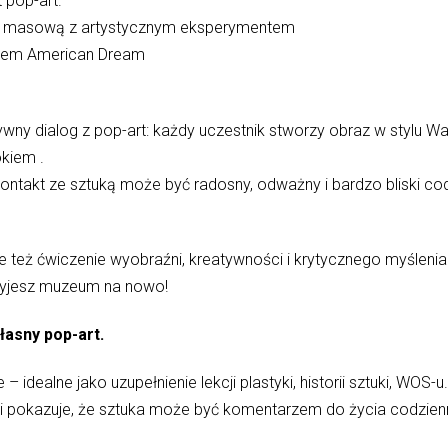
 pop-art.
rę masową z artystycznym eksperymentem
asłem American Dream
ywny dialog z pop-art: każdy uczestnik stworzy obraz w stylu W
okiem .
kontakt ze sztuką może być radosny, odważny i bardzo bliski co
ale też ćwiczenie wyobraźni, kreatywności i krytycznego myślenia
kryjesz muzeum na nowo!
asny pop-art.
idealne jako uzupełnienie lekcji plastyki, historii sztuki, WOS-u
 i pokazuje, że sztuka może być komentarzem do życia codzie