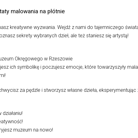
taty malowania na płótnie
sz kreatywne wyzwania. Wejdź z nami do tajemniczego świata s
znasz sekrety wybranych dzieł, ale też staniesz się artystą!
 Muzeum Okręgowego w Rzeszowie
jesz ich symbolikę i poczujesz emocje, które towarzyszyły mal
mi!
chwycisz za pędzle i stworzysz własne dzieła, eksperymentując z
 działaniu!
reatywność!
dkryjesz muzeum na nowo!