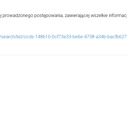
wej prowadzonego postępowania, zawierającej wszelkie informa
nt/search/list/ocds-148610-0cf73e33-be6e-4738-a34b-bacfb62