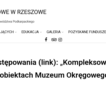
AJĄCYCH
EDUKACJA
GALERIA
POZYSKANE FUNDUSZ
tępowania (link): „Kompleksow
 obiektach Muzeum Okręgoweg