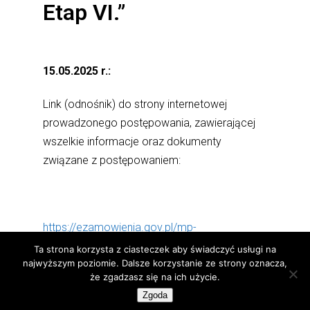
Etap VI.”
15.05.2025 r.:
Link (odnośnik) do strony internetowej
prowadzonego postępowania, zawierającej
wszelkie informacje oraz dokumenty
związane z postępowaniem:
https://ezamowienia.gov.pl/mp-
client/search/list/ocds-148610-2354ea07-
Ta strona korzysta z ciasteczek aby świadczyć usługi na
najwyższym poziomie. Dalsze korzystanie ze strony oznacza,
6005-4f29-be17-d296fc740464
że zgadzasz się na ich użycie.
Zgoda