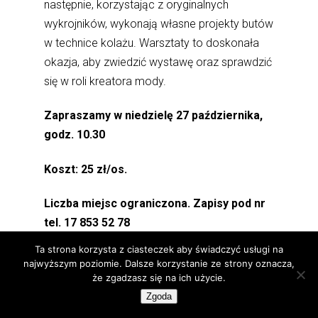
następnie, korzystając z oryginalnych
wykrojników, wykonają własne projekty butów
w technice kolażu. Warsztaty to doskonała
okazja, aby zwiedzić wystawę oraz sprawdzić
się w roli kreatora mody.
Zapraszamy w niedzielę 27 października,
godz. 10.30
Koszt: 25 zł/os.
Liczba miejsc ograniczona. Zapisy pod nr
tel. 17 853 52 78
Ta strona korzysta z ciasteczek aby świadczyć usługi na
Prowadząca: Dominika Wiewiórska
najwyższym poziomie. Dalsze korzystanie ze strony oznacza,
że zgadzasz się na ich użycie.
Zgoda