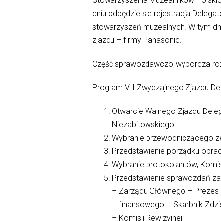
Stowarzyszenia Muzealników Polski
dniu odbędzie sie rejestracja Deleg
stowarzyszeń muzealnych. W tym dni
zjazdu – firmy Panasonic.
Część sprawozdawczo-wyborcza rozpo
Program VII Zwyczajnego Zjazdu Del
Otwarcie Walnego Zjazdu Deleg
Niezabitowskiego.
Wybranie przewodniczącego ze
Przedstawienie porządku obrad
Wybranie protokolantów, Komisj
Przedstawienie sprawozdań za 
– Zarządu Głównego – Prezes 
– finansowego – Skarbnik Zdz
– Komisji Rewizyjnej