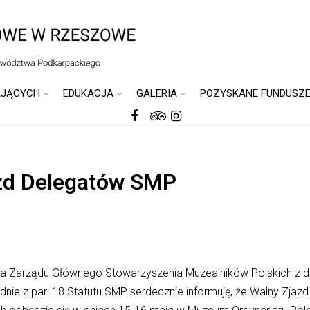
AJĄCYCH
EDUKACJA
GALERIA
POZYSKANE FUNDUSZ
azd Delegatów SMP
ia Zarządu Głównego Stowarzyszenia Muzealników Polskich z 
ie z par. 18 Statutu SMP serdecznie informuję, że Walny Zjaz