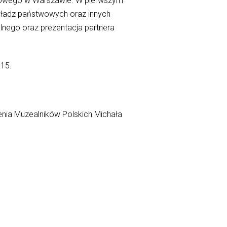
olowego w Warszawie. W pierwszym
 władz państwowych oraz innych
lnego oraz prezentacja partnera
:15.
nia Muzealników Polskich Michała