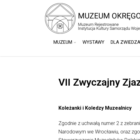
do
treści
MUZEUM
WYSTAWY
DLA ZWIEDZ
VII Zwyczajny Zj
Koleżanki i Koledzy Muzealnicy
Zgodnie z uchwałą numer 2 z zebran
Narodowym we Wrocławiu, oraz zgodn