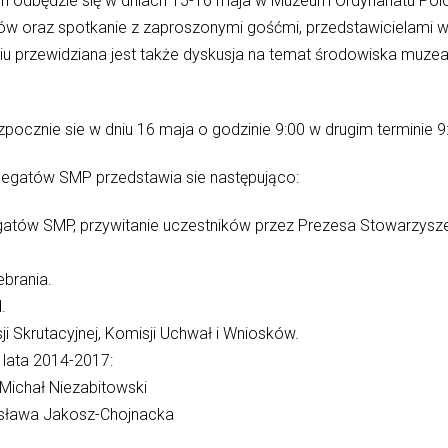
ch odbędzie się w dniach 15-16 maja w Muzeum Ordynariatu P
atów oraz spotkanie z zaproszonymi gośćmi, przedstawicielami
u przewidziana jest także dyskusja na temat środowiska muzea
cznie sie w dniu 16 maja o godzinie 9:00 w drugim terminie 9
egatów SMP przedstawia sie następująco:
atów SMP, przywitanie uczestników przez Prezesa Stowarzysze
brania.
.
i Skrutacyjnej, Komisji Uchwał i Wniosków.
lata 2014-2017:
Michał Niezabitowski
isława Jakosz-Chojnacka